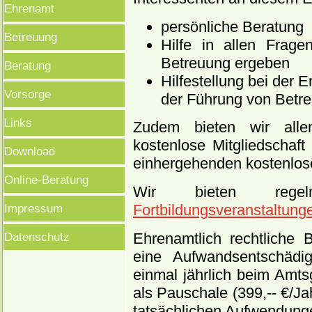
Ehrenamt
persönliche Beratung
Betreuung
Hilfe in allen Frag
Betreuung ergeben
Beratung
Hilfestellung bei der
Vorsorge
der Führung von Betr
Links
Zudem bieten wir alle
kostenlose Mitgliedschaf
Download
einhergehenden kostenlos
Online-Beratung
Wir bieten reg
Impressum
Fortbildungsveranstaltung
Ehrenamtlich rechtliche B
Datenschutz
eine Aufwandsentschädi
einmal jährlich beim Amts
als Pauschale (399,-- €/Ja
tatsächlichen Aufwendunge