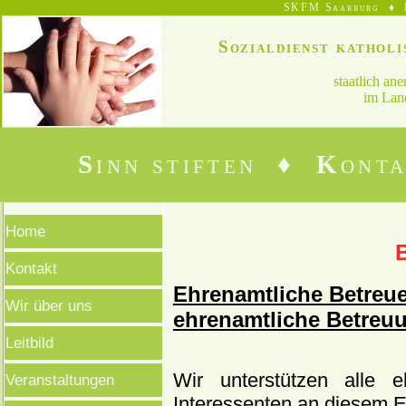
SKFM Saarburg ♦ B
Sozialdienst kathol
staatlich an
im Land
S
inn stiften ♦
K
ont
Home
Kontakt
Ehrenamtliche Betreuer
Wir über uns
ehrenamtliche Betreu
Leitbild
Wir unterstützen alle e
Veranstaltungen
Interessenten an diesem 