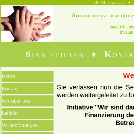
SKFM Saarburg ♦ B
Sozialdienst kathol
staatlich an
im Land
S
inn stiften ♦
K
ont
Wei
Home
Sie verlassen nun die S
Kontakt
werden weitergeleitet zu f
Wir über uns
Initiative "Wir sind d
Leitbild
Finanzierung de
Betre
Veranstaltungen