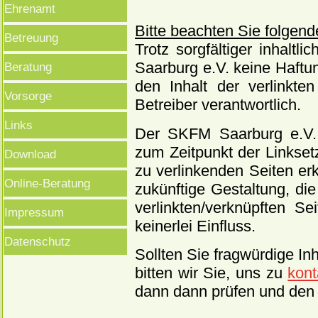
Ehrenamt
Bitte beachten Sie folgend
Betreuung
Trotz sorgfältiger inhalt
Saarburg e.V. keine Haftung
Beratung
den Inhalt der verlinkte
Vorsorge
Betreiber verantwortlich.
Links
Der SKFM Saarburg e.V. e
zum Zeitpunkt der Linksetz
Download
zu verlinkenden Seiten er
Online-Beratung
zukünftige Gestaltung, die
verlinkten/verknüpften S
Impressum
keinerlei Einfluss.
Datenschutz
Sollten Sie fragwürdige Inh
bitten wir Sie, uns zu
kont
dann dann prüfen und den 