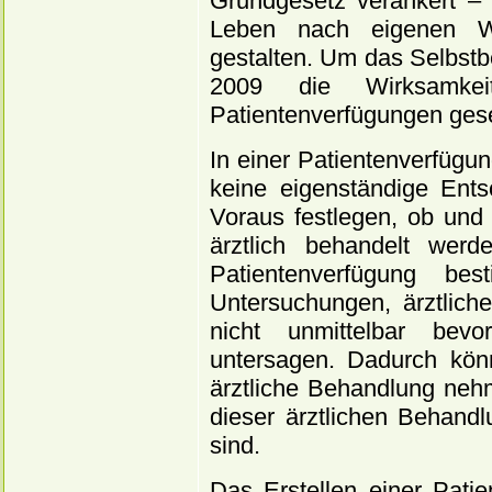
Grundgesetz verankert – 
Leben nach eigenen W
gestalten. Um das Selbst
2009 die Wirksamke
Patientenverfügungen geset
In einer Patientenverfügun
keine eigenständige Ents
Voraus festlegen, ob und
ärztlich behandelt wer
Patientenverfügung be
Untersuchungen, ärztlich
nicht unmittelbar bevo
untersagen. Dadurch könn
ärztliche Behandlung neh
dieser ärztlichen Behand
sind.
Das Erstellen einer Patie