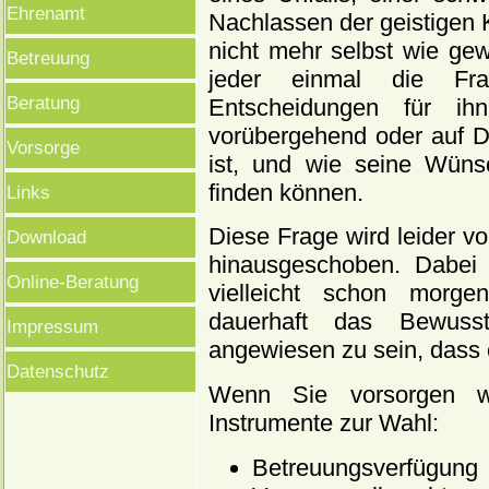
Ehrenamt
Nachlassen der geistigen K
nicht mehr selbst wie gew
Betreuung
jeder einmal die Fra
Beratung
Entscheidungen für ih
vorübergehend oder auf D
Vorsorge
ist, und wie seine Wüns
finden können.
Links
Diese Frage wird leider vo
Download
hinausgeschoben. Dabei 
Online-Beratung
vielleicht schon morg
dauerhaft das Bewusst
Impressum
angewiesen zu sein, dass e
Datenschutz
Wenn Sie vorsorgen wo
Instrumente zur Wahl:
Betreuungsverfügung