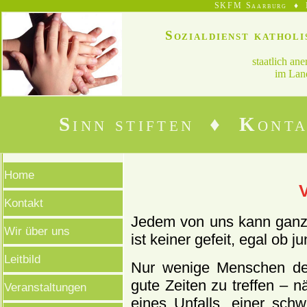
SKFM Saarburg ♦ B
Sozialdienst kathol
staatlich an
im Land
S
inn stiften ♦
K
ont
Home
Kontakt
Jedem von uns kann ganz 
Wir über uns
ist keiner gefeit, egal ob ju
Leitbild
Nur wenige Menschen den
gute Zeiten zu treffen – nä
Veranstaltungen
eines Unfalls, einer sch